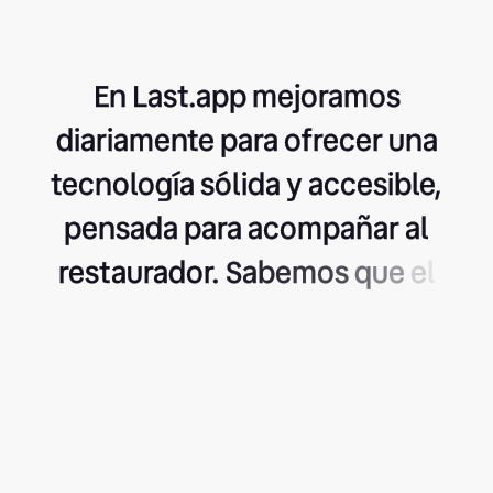
E
n
L
a
s
t
.
a
p
p
m
e
j
o
r
a
m
o
s
d
i
a
r
i
a
m
e
n
t
e
p
a
r
a
o
f
r
e
c
e
r
u
n
a
t
e
c
n
o
l
o
g
í
a
s
ó
l
i
d
a
y
a
c
c
e
s
i
b
l
e
,
p
e
n
s
a
d
a
p
a
r
a
a
c
o
m
p
a
ñ
a
r
a
l
r
e
s
t
a
u
r
a
d
o
r
.
S
a
b
e
m
o
s
q
u
e
e
l
S
o
f
t
w
a
r
e
n
o
l
o
e
s
t
o
d
o
,
p
e
r
o
b
i
e
n
h
e
c
h
o
s
i
e