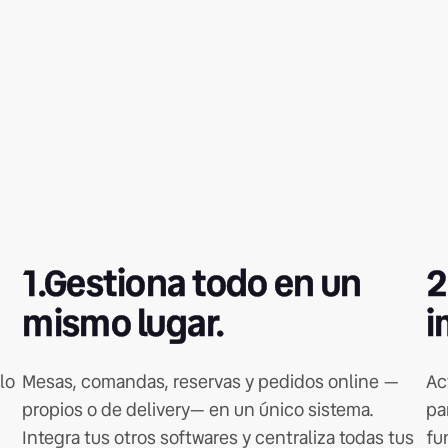
1.Gestiona todo en un
2
mismo lugar.
i
lo
Mesas, comandas, reservas y pedidos online —
Ac
propios o de delivery— en un único sistema.
pa
Integra tus otros softwares y centraliza todas tus
fu