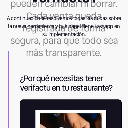
pueden cambiar ni borrar.
Cada venta queda
A continuación te resolvemos todas las dudas sobre
registrada de forma
la nueva herramienta y qué papel tiene Last.app en
su implementación.
segura, para que todo sea
más transparente.
¿Por qué necesitas tener
verifactu en tu restaurante?