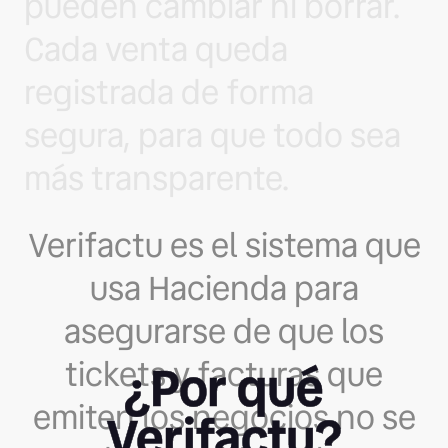
pueden cambiar ni borrar.
Cada venta queda
registrada de forma
segura, para que todo sea
más transparente.
Verifactu es el sistema que
usa Hacienda para
asegurarse de que los
tickets y facturas que
¿Por qué
emiten los negocios no se
Verifactu?