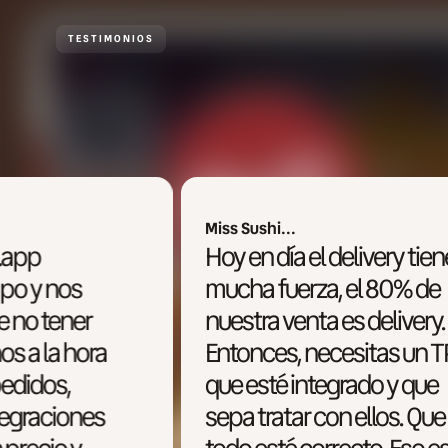
TESTIMONIOS
Miss Sushi...
Big Al
Hoy en día el delivery tiene
Yo d
mucha fuerza, el 80% de
únic
nuestra venta es delivery.
rest
Entonces, necesitas un TPV
prob
que esté integrado y que
reso
sepa tratar con ellos. Que
que 