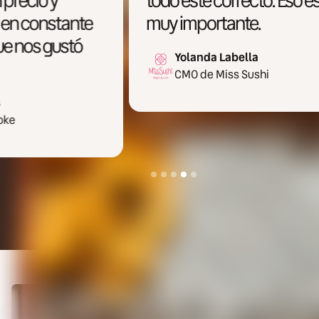
todo esté correcto. Eso es
esto
muy importante.
supe
Yolanda Labella
CMO de Miss Sushi
Slide 5 of 5.