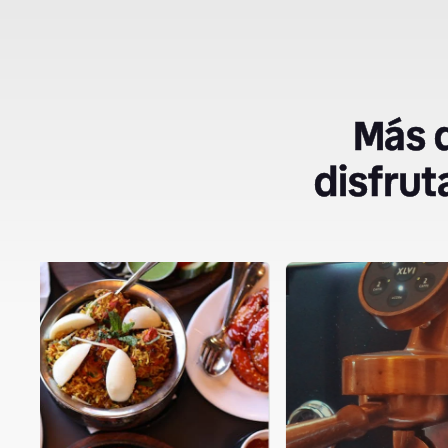
Más d
disfrut