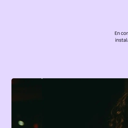
En co
instal