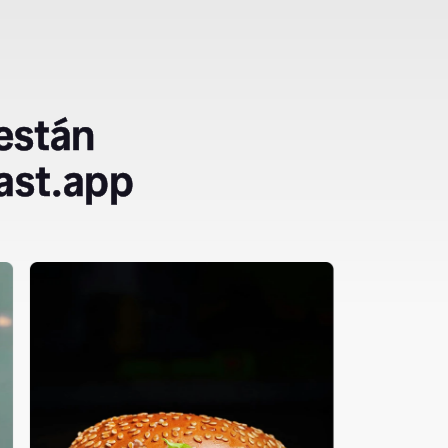
 están
ast.app