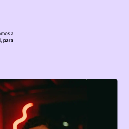
amos a
l,
para