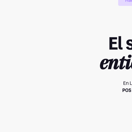
Ha
El
ent
En L
POS 