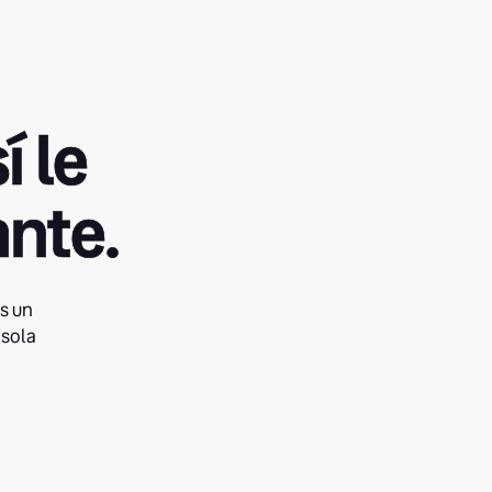
í le
ante.
os un
sola