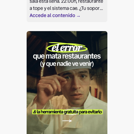
sala está llena. 22:00h, restaurante
a tope y el sistema cae. ¿Tu soporte
es un bot que tarda 48h o una
Accede al contenido →
persona que entiende tu urgencia?