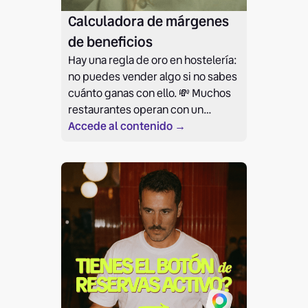
Calculadora de márgenes
de beneficios
Hay una regla de oro en hostelería:
no puedes vender algo si no sabes
cuánto ganas con ello. 💸 Muchos
restaurantes operan con un
margen bruto del 70%, pero
Accede al contenido →
¿sabes si eso cubre tu alquiler,
sueldos y luz? No adivines tus
precios, calcúlalos.