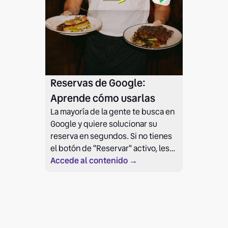
Reservas de Google:
Aprende cómo usarlas
La mayoría de la gente te busca en
Google y quiere solucionar su
reserva en segundos. Si no tienes
el botón de "Reservar" activo, les
estás obligando a llamarte (y ya
Accede al contenido →
sabemos lo que pasa con el
teléfono en hora punta).