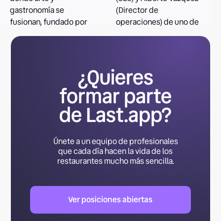
gastronomía se
(Director de
fusionan, fundado por
operaciones) de uno de
Alexis Gardes. Una
nuestros clientes,
experiencia
Cloudtown, referente a
multisensorial donde
nivel nacional de la
¿Quieres
cada plato es una obra y
marcas virtuales y la
cada visita deja huella.
restauración digital.
formar parte
de Last.app?
Leer el caso
Leer el caso
Únete a un equipo de profesionales
que cada día hacen la vida de los
restaurantes mucho más sencilla.
Ver posiciones abiertas