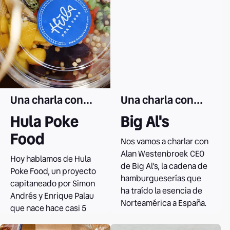
Leer el caso
Una charla con...
Una charla con...
Hula Poke
Big Al's
Food
Nos vamos a charlar con
Alan Westenbroek CEO
Hoy hablamos de Hula
de Big Al’s, la cadena de
Poke Food, un proyecto
hamburgueserías que
capitaneado por Simon
ha traído la esencia de
Andrés y Enrique Palau
Norteamérica a España.
que nace hace casi 5
años en Barcelona.