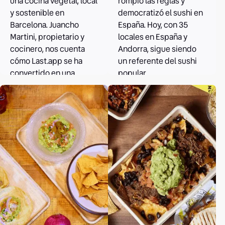
una cocina vegetal, local
rompió las reglas y
y sostenible en
democratizó el sushi en
Barcelona. Juancho
España. Hoy, con 35
Martini, propietario y
locales en España y
cocinero, nos cuenta
Andorra, sigue siendo
cómo Last.app se ha
un referente del sushi
convertido en una
popular.
herramienta clave en su
gestión.
Leer el caso
Leer el caso