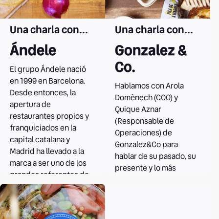
Una charla con...
Una charla con...
Ándele
Gonzalez &
Co.
El grupo Ándele nació
en 1999 en Barcelona.
Hablamos con Arola
Desde entonces, la
Domènech (COO) y
apertura de
Quique Aznar
restaurantes propios y
(Responsable de
franquiciados en la
Operaciones) de
capital catalana y
Gonzalez&Co para
Madrid ha llevado a la
hablar de su pasado, su
marca a ser uno de los
presente y lo más
grandes referentes de
interesante, su futuro.
la restauración
mexicana en nuestro
Leer el caso
país.