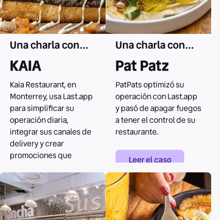
Una charla con...
Una charla con...
KAIA
Pat Patz
Kaia Restaurant, en
PatPats optimizó su
Monterrey, usa Last.app
operación con Last.app
para simplificar su
y pasó de apagar fuegos
operación diaria,
a tener el control de su
integrar sus canales de
restaurante.
delivery y crear
promociones que
Leer el caso
fortalecen la relación
con sus clientes.
Leer el caso