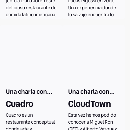
junto a Diana abren este
Lucas Pigossi en 2019.
delicioso restaurante de
Una experiencia donde
comida latinoamericana.
lo salvaje encuentra lo
familiar y que cada vez
nos encanta más.
Leer el caso
Leer el caso
Una charla con...
Una charla con...
Cuadro
CloudTown
Cuadro es un
Esta vez hemos podido
restaurante conceptual
conocer a Miguel Ron
donde arte y
(CEO) y Alberto Vazquez