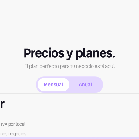
Precios y planes.
El plan perfecto para tu negocio está aquí.
Mensual
Anual
r
 IVA por local
eños negocios