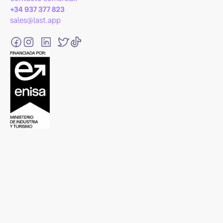
+34 937 377 823
sales@last.app