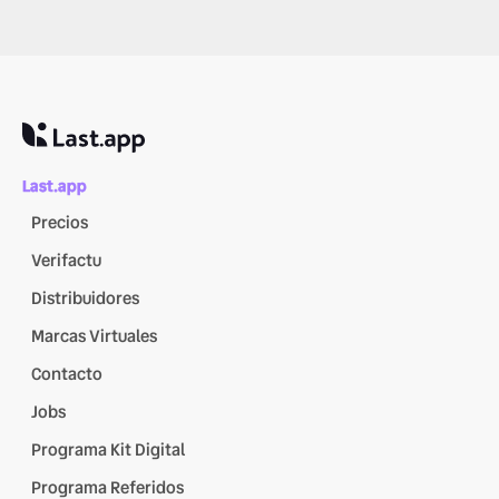
La instalación del software TPV de Last.app es rápida y se
hace en remoto. En la mayoría de restaurantes puede estar
funcionando en muy poco tiempo y configurarse según las
necesidades de cada negocio.
Last.app
Precios
Verifactu
Distribuidores
Marcas Virtuales
Contacto
Jobs
Programa Kit Digital
Programa Referidos