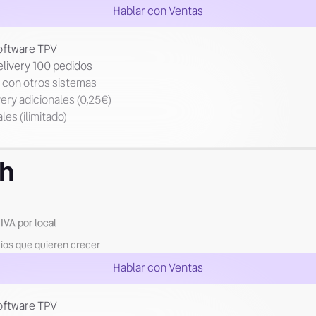
Hablar con Ventas
Software TPV
elivery 100 pedidos
n con otros sistemas
ery adicionales (0,25€)
les (ilimitado)
h
IVA por local
ios que quieren crecer
Hablar con Ventas
Software TPV