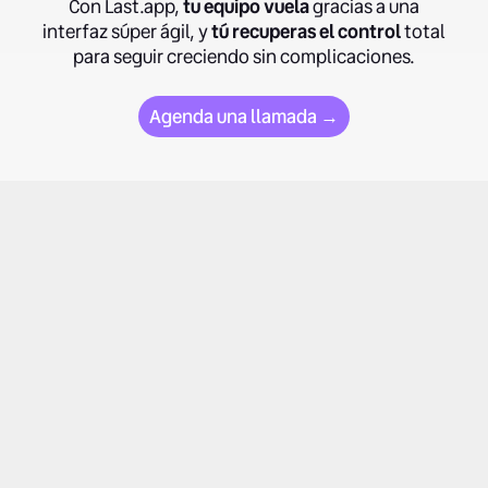
Con Last.app,
tu equipo vuela
gracias a una
interfaz súper ágil, y
tú recuperas el control
total
para seguir creciendo sin complicaciones.
Agenda una llamada →
1. ¿Last.app funciona sin Internet?
Sí. Last.app puede funcionar sin conexión a internet. El
software TPV sigue operando en tu restaurante y
registrando pedidos y ventas con normalidad. Cuando la
2. ¿Qué incluye el Software TPV de Last.app?
conexión se restablece, toda la información se sincroniza