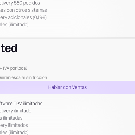
elivery 550 pedidos
nes con otros sistemas
ery adicionales (0,19€)
les (ilimitado)
ited
+ IVA por local
eren escalar sin fricción
Hablar con Ventas
ftware TPV ilimitadas
livery ilimitado
 ilimitadas
ery ilimitados
les (ilimitado)