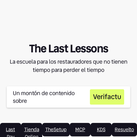
The Last Lessons
La escuela para los restauradores que no tienen
tiempo para perder el tiempo
Un montón de contenido
Verifactu
sobre
Last
Tienda
TheSetup
MCP
KDS
Resuelto
Pay
Online