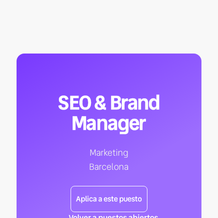
SEO & Brand
Manager
Marketing
Barcelona
Aplica a este puesto
← Volver a puestos abiertos