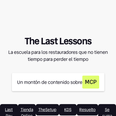
The Last Lessons
La escuela para los restauradores que no tienen
tiempo para perder el tiempo
MCP
Un montón de contenido sobre
Last
Tienda
TheSetup
KDS
Resuelto
Se
Pay
Online
suma