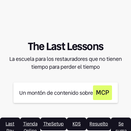
The Last Lessons
La escuela para los restauradores que no tienen
tiempo para perder el tiempo
MCP
Un montón de contenido sobre
Last
Tienda
TheSetup
KDS
Resuelto
Se
Pay
Online
suma