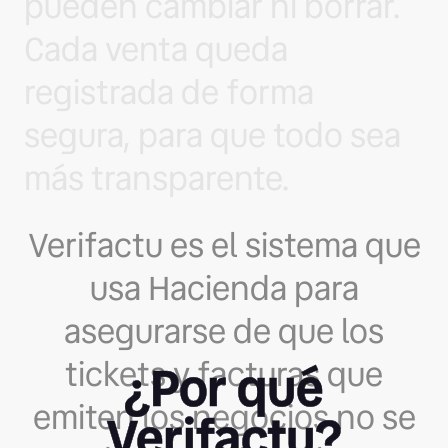
pueden cambiar ni borrar.
Cada venta queda
registrada de forma
segura, para que todo sea
más transparente.
Verifactu es el sistema que
usa Hacienda para
asegurarse de que los
tickets y facturas que
¿Por qué
emiten los negocios no se
Verifactu?