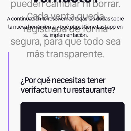
pueden cambiar ni borrar.
Cada venta queda
A continuación te resolvemos todas las dudas sobre
registrada de forma
la nueva herramienta y qué papel tiene Last.app en
su implementación.
segura, para que todo sea
más transparente.
¿Por qué necesitas tener
verifactu en tu restaurante?