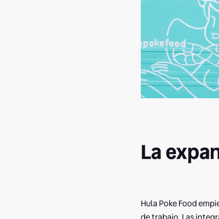
La expan
Hula Poke Food empie
de trabajo. Las integ