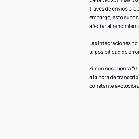
Cada vez son más los 
través de envíos pro
embargo, esto supone
afectar al rendimient
Las integraciones no
la posibilidad de err
Simon nos cuenta “Gr
a la hora de transcri
constante evolución,