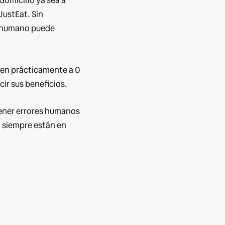
domicilio ya sea a
JustEat. Sin
or humano puede
cen prácticamente a 0
ir sus beneficios.
ener errores humanos
y siempre están en