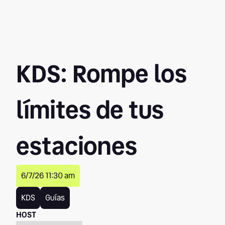
KDS: Rompe los
límites de tus
estaciones
6/7/26 11:30 am
KDS
Guías
HOST