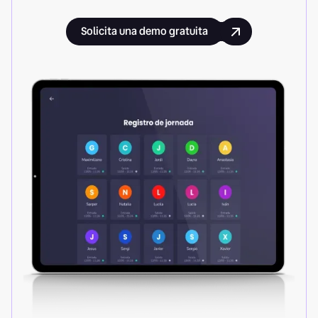
Solicita una demo gratuita