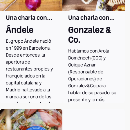
Una charla con...
Una charla con...
Ándele
Gonzalez &
Co.
El grupo Ándele nació
en 1999 en Barcelona.
Hablamos con Arola
Desde entonces, la
Domènech (COO) y
apertura de
Quique Aznar
restaurantes propios y
(Responsable de
franquiciados en la
Operaciones) de
capital catalana y
Gonzalez&Co para
Madrid ha llevado a la
hablar de su pasado, su
marca a ser uno de los
presente y lo más
grandes referentes de
interesante, su futuro.
la restauración
mexicana en nuestro
Leer el caso
país.