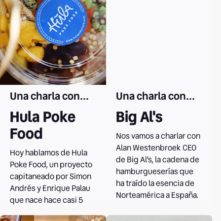
Leer el caso
Una charla con...
Una charla con...
Hula Poke
Big Al's
Food
Nos vamos a charlar con
Alan Westenbroek CEO
Hoy hablamos de Hula
de Big Al’s, la cadena de
Poke Food, un proyecto
hamburgueserías que
capitaneado por Simon
ha traído la esencia de
Andrés y Enrique Palau
Norteamérica a España.
que nace hace casi 5
años en Barcelona.