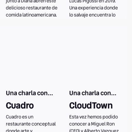
junto a Diana abren este
Lucas Pigossi en 2019.
delicioso restaurante de
Una experiencia donde
comida latinoamericana.
lo salvaje encuentra lo
familiar y que cada vez
nos encanta más.
Leer el caso
Leer el caso
Una charla con...
Una charla con...
Cuadro
CloudTown
Cuadro es un
Esta vez hemos podido
restaurante conceptual
conocer a Miguel Ron
donde arte y
(CEO) y Alberto Vazquez