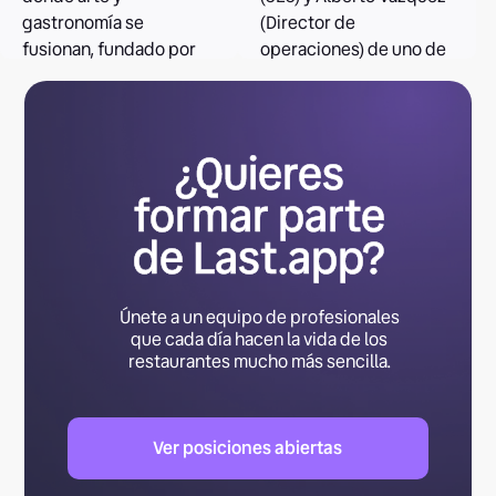
gastronomía se
(Director de
fusionan, fundado por
operaciones) de uno de
Alexis Gardes. Una
nuestros clientes,
experiencia
Cloudtown, referente a
multisensorial donde
nivel nacional de la
¿Quieres
cada plato es una obra y
marcas virtuales y la
cada visita deja huella.
restauración digital.
formar parte
de Last.app?
Leer el caso
Leer el caso
Únete a un equipo de profesionales
que cada día hacen la vida de los
restaurantes mucho más sencilla.
Ver posiciones abiertas