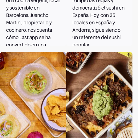
una cocina vegetal, local
rompió las reglas y
y sostenible en
democratizó el sushi en
Barcelona. Juancho
España. Hoy, con 35
Martini, propietario y
locales en España y
cocinero, nos cuenta
Andorra, sigue siendo
cómo Last.app se ha
un referente del sushi
convertido en una
popular.
herramienta clave en su
gestión.
Leer el caso
Leer el caso