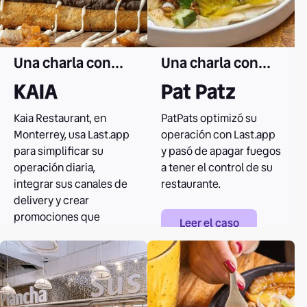
Una charla con...
Una charla con...
KAIA
Pat Patz
Kaia Restaurant, en
PatPats optimizó su
Monterrey, usa Last.app
operación con Last.app
para simplificar su
y pasó de apagar fuegos
operación diaria,
a tener el control de su
integrar sus canales de
restaurante.
delivery y crear
promociones que
Leer el caso
fortalecen la relación
con sus clientes.
Leer el caso