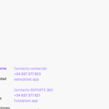
ones
Contacto comercial:
+34 937 377 823
idad
sales@last.app
Contacto SOPORTE 365:
+34 937 377 821
s
hola@last.app
ciones