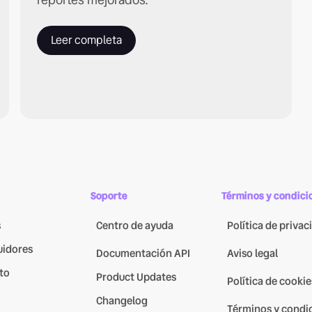
Leer completa
Soporte
Términos y condici
s
Centro de ayuda
Política de privac
uidores
Documentación API
Aviso legal
to
Product Updates
Política de cookie
Changelog
Términos y condi