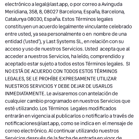
electrónico a legal@last.app, o por correo a Avinguda
Meridiana, 358, 8, 08027 Barcelona, España, Barcelona,
Catalunya 08030, España. Estos Términos legales
constituyen un acuerdo legalmente vinculante celebrado
entre usted, ya sea personalmente o en nombre de una
entidad ('usted'), y Last Systems SL, en relación con su
acceso y uso de nuestros Servicios. Usted acepta que al
acceder a nuestros Servicios, ha leído, comprendido y
aceptado estar sujeto a todos estos Términos legales. SI
NO ESTÁ DE ACUERDO CON TODOS ESTOS TÉRMINOS
LEGALES, SE LE PROHÍBE EXPRESAMENTE UTILIZAR
NUESTROS SERVICIOS Y DEBE DEJAR DE USARLOS
INMEDIATAMENTE. Le avisaremos con antelación de
cualquier cambio programado en nuestros Servicios que
esté utilizando. Los Términos Legales modificados
entrarán en vigencia al publicarlos o notificarlo a través de
notificaciones@last.app, como se indica en el mensaje de
correo electrónico. Al continuar utilizando nuestros
Servicios después de la fecha de entrada en vigor de