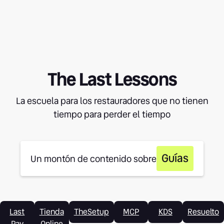
The Last Lessons
La escuela para los restauradores que no tienen
tiempo para perder el tiempo
Guías
Un montón de contenido sobre
Last
Tienda
TheSetup
MCP
KDS
Resuelto
Pay
Online