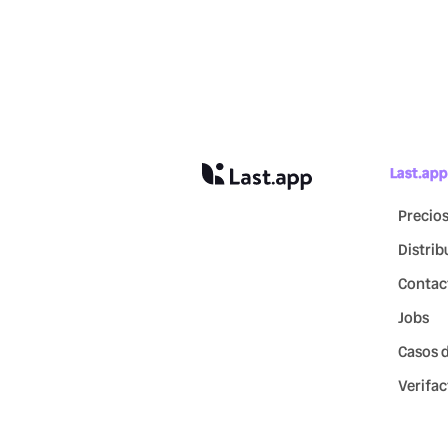
Last.app
Precio
Distrib
Contac
Jobs
Casos d
Verifac