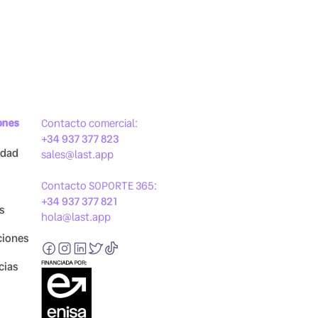
ones
Contacto comercial:
+34 937 377 823
idad
sales@last.app
Contacto SOPORTE 365:
+34 937 377 821
s
hola@last.app
ciones
cias