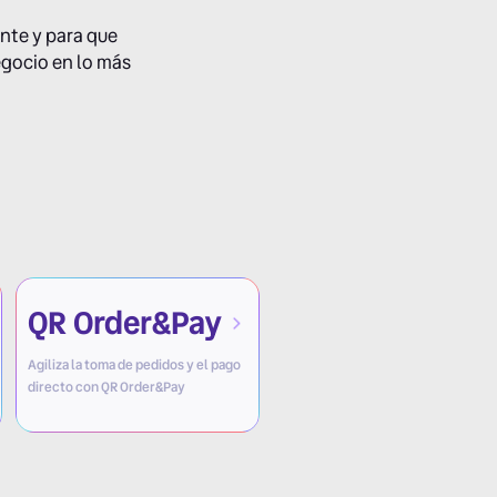
ante y para que
egocio en lo más
QR Order&Pay
Agiliza la toma de pedidos y el pago
directo con QR Order&Pay