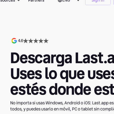
sources
Partners
ENG
Sign in
4.6
Descarga Last.
Uses lo que use
estés donde est
No importa si usas Windows, Android o iOS: Last.app es 
todos, y puedes usarlo en móvil, PC o tablet sin compl