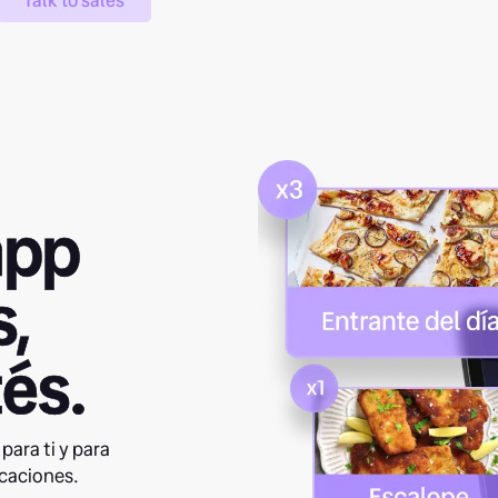
Talk to sales
app
s,
és.
para ti y para
icaciones.