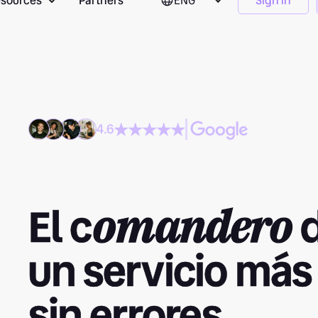
sources
Partners
ENG
Sign in
4.6
El c
d
omandero
un servicio más
sin errores.