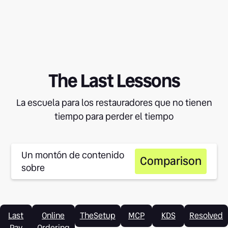
The Last Lessons
La escuela para los restauradores que no tienen
tiempo para perder el tiempo
Un montón de contenido
Comparison
sobre
Last
Online
TheSetup
MCP
KDS
Resolved
Pay
Ordering