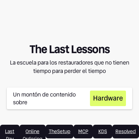
The Last Lessons
La escuela para los restauradores que no tienen
tiempo para perder el tiempo
Un montón de contenido
Hardware
sobre
Last
Online
TheSetup
MCP
KDS
Resolved
Pay
Ordering