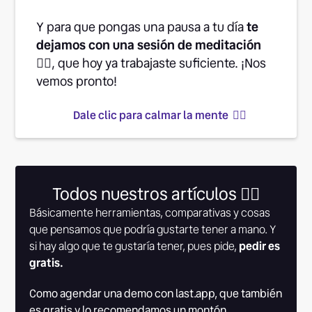
Y para que pongas una pausa a tu día
te
dejamos con una sesión de meditación
👉🏽
, que hoy ya trabajaste suficiente. ¡Nos
vemos pronto!
Dale clic para calmar la mente 👆🏾
Todos nuestros artículos 👇🏾
Básicamente herramientas, comparativas y cosas
que pensamos que podría gustarte tener a mano. Y
si hay algo que te gustaría tener, pues pide,
pedir es
gratis.
Como agendar una demo con last.app, que también
es gratis y lo recomendamos un montón.