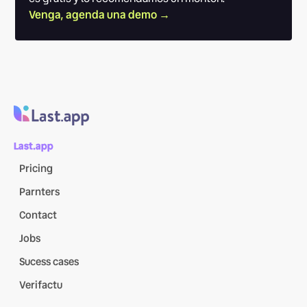
Venga, agenda una demo →
Last.app
Pricing
Parnters
Contact
Jobs
Sucess cases
Verifactu