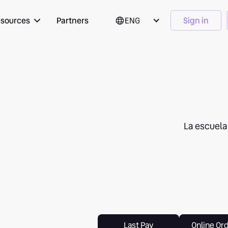
sources
Partners
ENG
Sign in
La escuela
Last Pay
Online Or