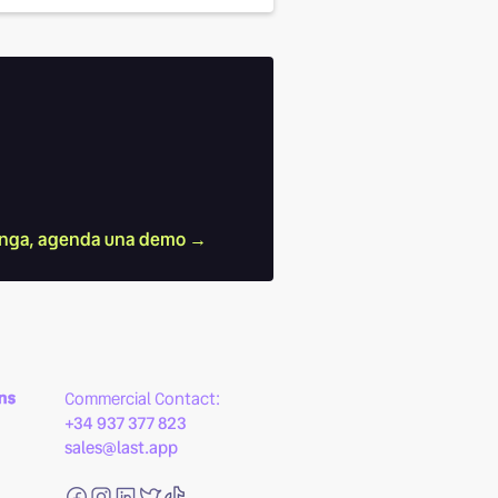
nga, agenda una demo →
ns
Commercial Contact:
+34 937 377 823
sales@last.app