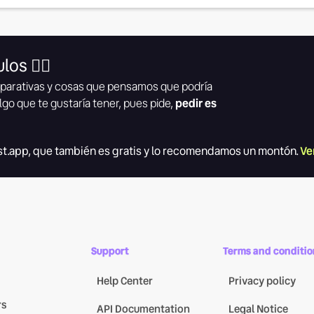
los 👇🏾
parativas y cosas que pensamos que podría
lgo que te gustaría tener, pues pide,
pedir es
t.app, que también es gratis y lo recomendamos un montón.
Ve
Support
Terms and conditio
Help Center
Privacy policy
rs
API Documentation
Legal Notice