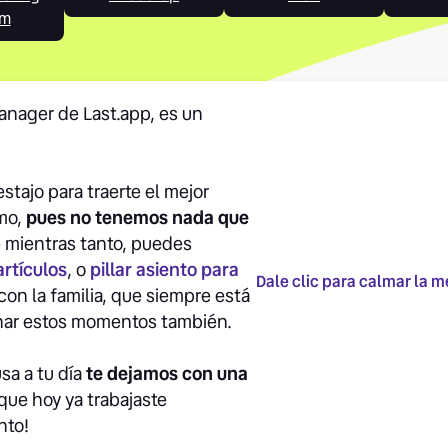
em
manager de Last.app, es un
stajo para traerte el mejor
smo,
pues no tenemos nada que
e mientras tanto, puedes
artículos
, o
pillar asiento para
Dale clic para calmar la me
con la familia, que siempre está
har estos momentos también.
sa a tu día
te dejamos con una
 que hoy ya trabajaste
nto!