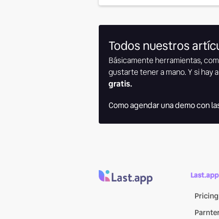
Todos nuestros artícu
Básicamente herramientas, com
gustarte tener a mano. Y si hay a
gratis.
Como agendar una demo con las
Last.app
Pricing
Parnte