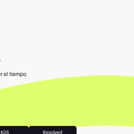
s
r el tiempo
KDS
Resolved