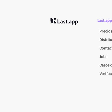
Last.app
Precio
Distrib
Contac
Jobs
Casos d
Verifac