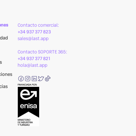
ones
Contacto comercial:
+34 937 377 823
idad
sales@last.app
Contacto SOPORTE 365:
+34 937 377 821
s
hola@last.app
ciones
cias