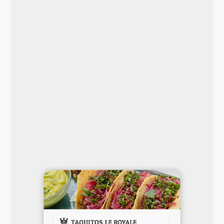
Vermeide No-Shows und sichere deine
Einnahmen mit Garantie- und
Stornierungsrichtlinien, die auf dein
Geschäft zugeschnitten sind. Konfiguriere
Anzahlungen, Kartenvalidierung oder
Vorauszahlung und wende sie auf alle
Reservierungen oder nur auf große
Gruppen an. Definiere klare
Stornierungsfenster und lass das System
die Arbeit für dich erledigen.
Marge schützen >