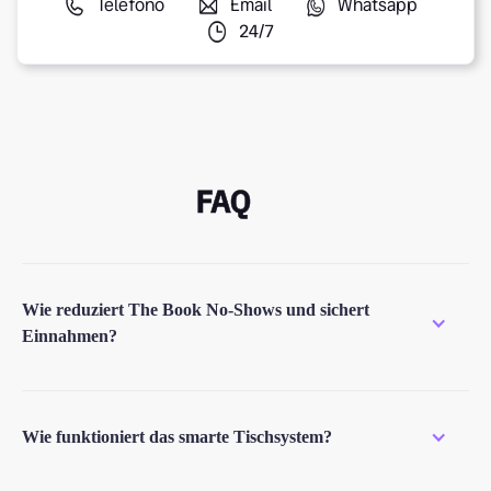
Teléfono
Email
Whatsapp
24/7
FAQ
Wie reduziert The Book No-Shows und sichert
Einnahmen?
The Book hilft, No-Shows zu reduzieren, dank autom
atischer Reservierungsbestätigungen per SMS, E-Ma
Wie funktioniert das smarte Tischsystem?
il oder WhatsApp und der Möglichkeit, Garantie- ode
r Stornierungsrichtlinien zu aktivieren. Auf diese Wei