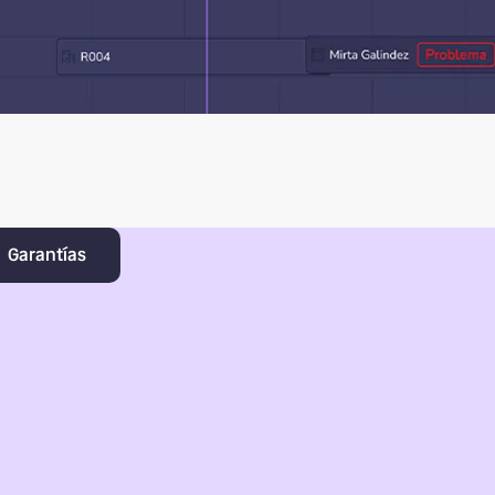
Garantías
más
rmada. Tu propia