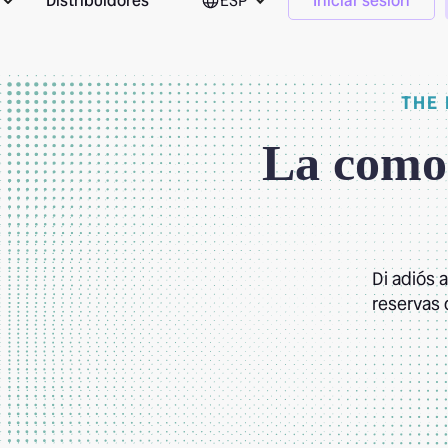
Distribuidores
ESP
Iniciar sesión
THE
La comod
Di adiós 
reservas 