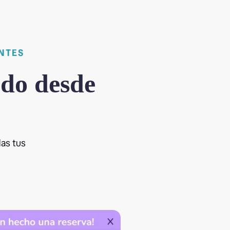
NTES
odo desde
das tus