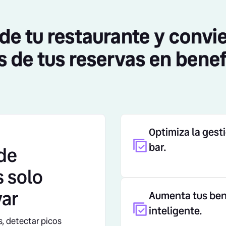
de tu restaurante y convie
s de tus reservas en benef
Optimiza la gest
bar.
de
s solo
var
Aumenta tus bene
inteligente.
s, detectar picos