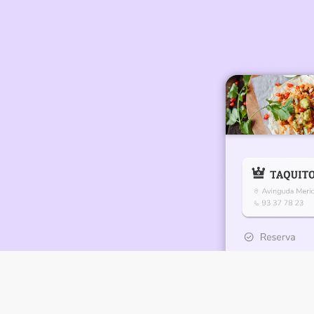
grada con Google y
can.
Sin comisiones
nismo: Tu tráfico,