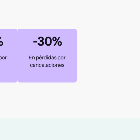
%
-30%
por
En pérdidas por
cancelaciones