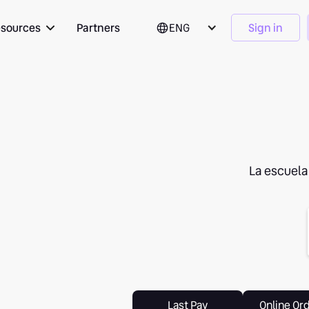
sources
Partners
ENG
Sign in
La escuela
Last Pay
Online Or