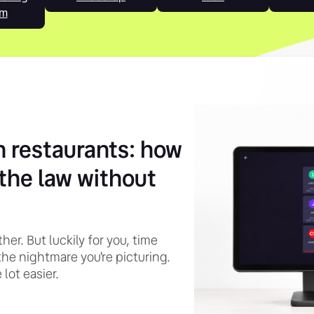
em
n restaurants: how
the law without
her. But luckily for you, time
the nightmare you're picturing.
 lot easier.