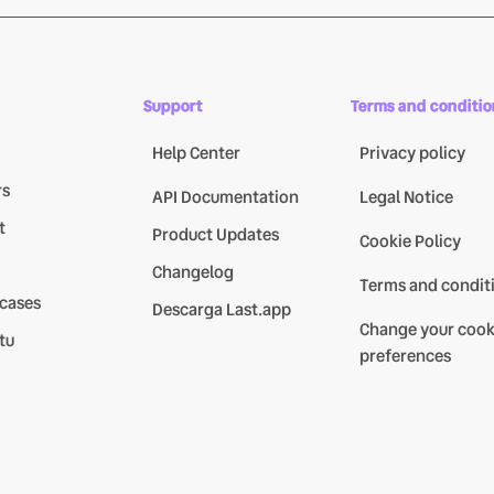
Support
Terms and conditio
Help Center
Privacy policy
rs
API Documentation
Legal Notice
t
Product Updates
Cookie Policy
Changelog
Terms and condit
 cases
Descarga Last.app
Change your cook
tu
preferences