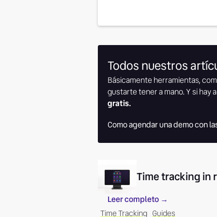
Todos nuestros artícu
Básicamente herramientas, com
gustarte tener a mano. Y si hay a
gratis.
Como agendar una demo con las
Time tracking in
Leer completo
→
Time Tracking
Guides