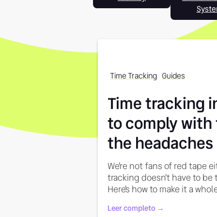
Syst
Time Tracking
Guides
Time tracking i
to comply with 
the headaches
We're not fans of red tape eit
tracking doesn't have to be 
Here's how to make it a whole
Leer completo →