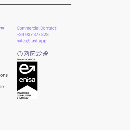
ns
Commercial Contact:
+34 937 377 823
sales@last.app
ions
ie