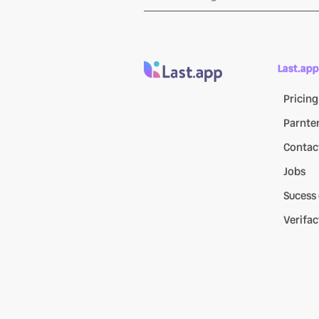
Last.app
Pricing
Parnte
Contac
Jobs
Sucess
Verifac