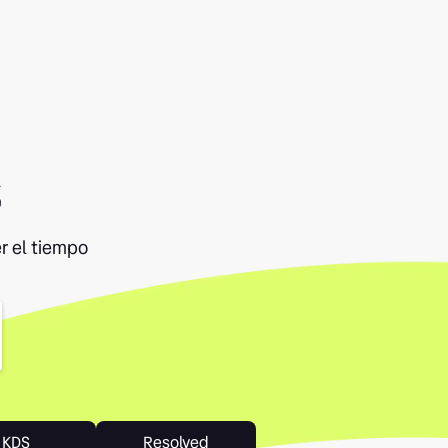
s
r el tiempo
KDS
Resolved