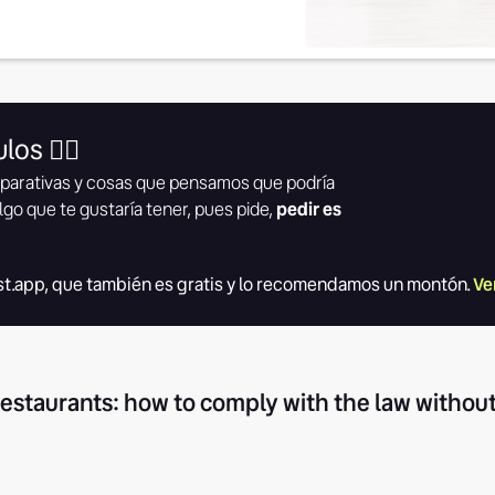
los 👇🏾
parativas y cosas que pensamos que podría
lgo que te gustaría tener, pues pide,
pedir es
t.app, que también es gratis y lo recomendamos un montón.
Ve
 restaurants: how to comply with the law witho