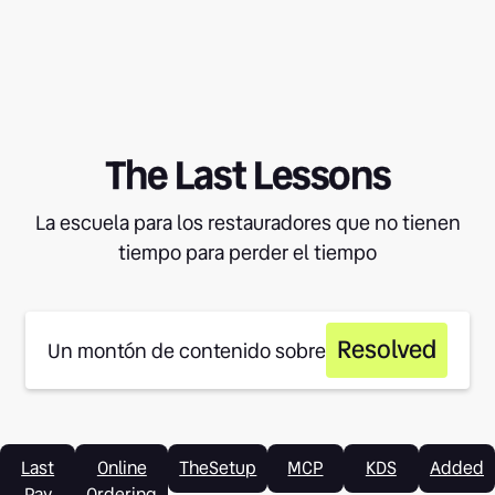
The Last Lessons
La escuela para los restauradores que no tienen
tiempo para perder el tiempo
Resolved
Un montón de contenido sobre
Last
Online
TheSetup
MCP
KDS
Added
Pay
Ordering