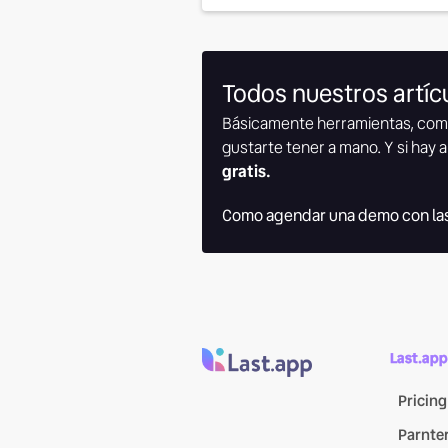
Todos nuestros artícu
Básicamente herramientas, com
gustarte tener a mano. Y si hay a
gratis.
Como agendar una demo con las
Last.app
Pricing
Parnte