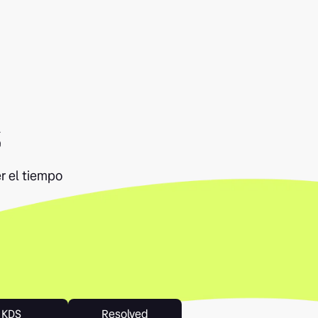
s
r el tiempo
KDS
Resolved