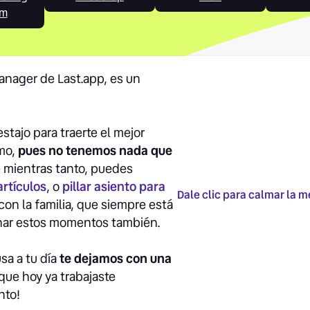
em
manager de Last.app, es un
stajo para traerte el mejor
smo,
pues no tenemos nada que
e mientras tanto, puedes
artículos
, o
pillar asiento para
Dale clic para calmar la me
con la familia, que siempre está
har estos momentos también.
sa a tu día
te dejamos con una
 que hoy ya trabajaste
nto!