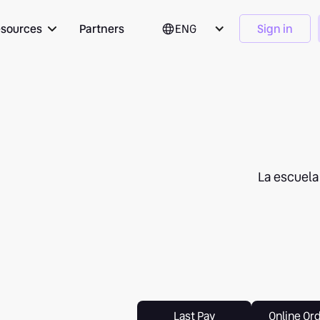
sources
Partners
ENG
Sign in
La escuela
Last Pay
Online Or