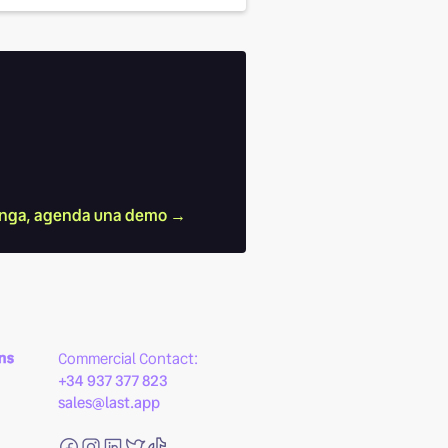
nga, agenda una demo →
ns
Commercial Contact:
+34 937 377 823
sales@last.app