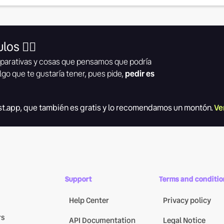
los 👇🏾
parativas y cosas que pensamos que podría
lgo que te gustaría tener, pues pide,
pedir es
t.app, que también es gratis y lo recomendamos un montón.
Ve
Support
Terms and conditio
Help Center
Privacy policy
rs
API Documentation
Legal Notice