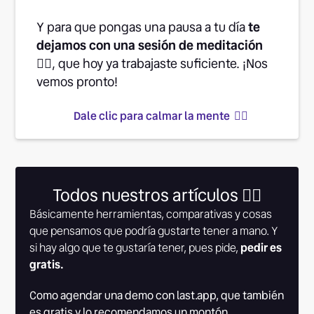
Y para que pongas una pausa a tu día
te
dejamos con una sesión de meditación
👉🏽
, que hoy ya trabajaste suficiente. ¡Nos
vemos pronto!
Dale clic para calmar la mente 👆🏾
Todos nuestros artículos 👇🏾
Básicamente herramientas, comparativas y cosas
que pensamos que podría gustarte tener a mano. Y
si hay algo que te gustaría tener, pues pide,
pedir es
gratis.
Como agendar una demo con last.app, que también
es gratis y lo recomendamos un montón.