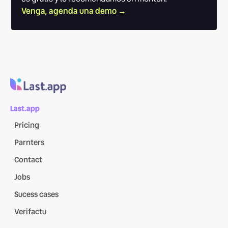
Venga, agenda una demo →
Last.app
Pricing
Parnters
Contact
Jobs
Sucess cases
Verifactu