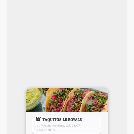
Evita no‑shows y asegura tus ingresos con
políticas de garantía y cancelación
adaptadas a tu negocio. Configura
depósitos, validación de tarjeta o prepago,
y
aplícalos a todas las reservas o solo a
grupos grandes
. Define ventanas de
cancelación claras y deja que el sistema
haga el trabajo por ti.
Protege tu margen >