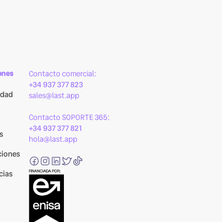
ones
Contacto comercial:
+34 937 377 823
idad
sales@last.app
Contacto SOPORTE 365:
+34 937 377 821
s
hola@last.app
ciones
cias