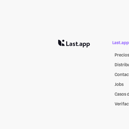
Last.app
Precio
Distrib
Contac
Jobs
Casos d
Verifac