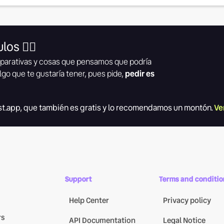
los 👇🏾
parativas y cosas que pensamos que podría
lgo que te gustaría tener, pues pide,
pedir es
t.app, que también es gratis y lo recomendamos un montón.
Ve
Support
Terms and conditio
Help Center
Privacy policy
rs
API Documentation
Legal Notice