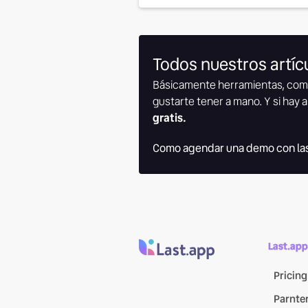
Todos nuestros artícu
Básicamente herramientas, com
gustarte tener a mano. Y si hay a
gratis.
Como agendar una demo con las
Last.app
Pricing
Parnte