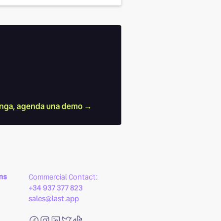
nga, agenda una demo →
ns
Commercial Contact:
+34 937 377 823
sales@last.app