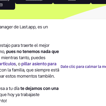
em
manager de Last.app, es un
stajo para traerte el mejor
smo,
pues no tenemos nada que
e mientras tanto, puedes
artículos
, o
pillar asiento para
Dale clic para calmar la me
con la familia, que siempre está
har estos momentos también.
sa a tu día
te dejamos con una
 que hoy ya trabajaste
nto!