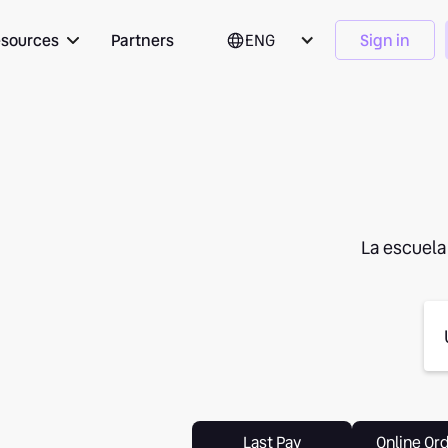
sources
Partners
ENG
Sign in
La escuela
Last Pay
Online Or