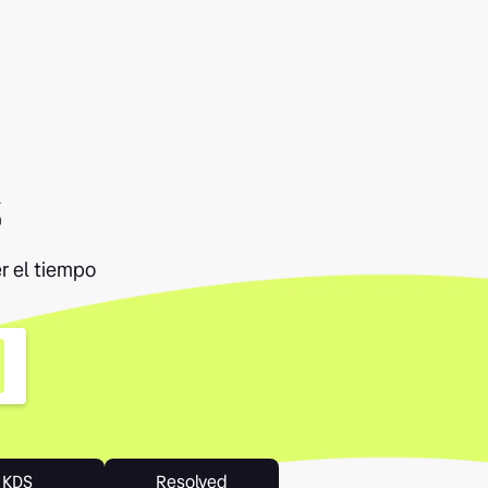
s
r el tiempo
KDS
Resolved